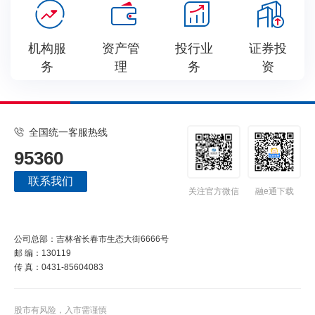
机构服
资产管
投行业
证券投
务
理
务
资
全国统一客服热线
95360
联系我们
关注官方微信
融e通下载
公司总部：吉林省长春市生态大街6666号
邮 编：130119
传 真：0431-85604083
股市有风险，入市需谨慎