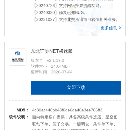
级
【20240726】支持网络投票提醒功能。
【20171218】新增大宗受限股份减持、限售股份
【20240330】修复已知BUG。
查询等相关功能
【20231027】支持北交所退市可转债相关业务。
【20170805】修正了信用担保品闪电买入卖出异
更多信息
常的问题
【20170729】新增适当性相关内容
【20170522】新增债券质押式回购占款天数及实
东北证券NET极速版
际零利率的展示及提醒等功能
版本号：v2.1.19.0
【20170227】新增证券理财历史交割查询、现金
软件大小：240.4MB
管家分红流水查询功能
更新时间：2026-07-04
【20161203】新增深港通相关功能
【20160118】新增新股申购（适配IPO新规）相
立即下载
关功能
【20160811】新增股转优先股相关功能
【20160708】新增信用合约展期申请、专项融资
MD5：
融券相关功能。
4c80ac448bb48f0de6da40e3ee766ff3
软件说明：
【20160704】新增全国股份转让行情分层信息揭
面向特定客户提供，具备高级条件选股、星空图
示
联动下单、篮子交易、一键调仓、条件单下单、