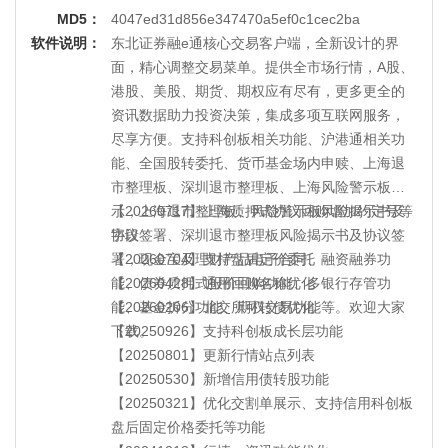
MD5：
4047ed31d856e347470a5ef0c1cec2ba
软件说明：
东北证券融e通核心交易客户端，全新设计的界
面，精心调整交易菜单。提供全市场行情，A股、
港股、美股、期货、期权应有尽有，更多更全的
资讯数据助力投资决策，集成多项互联网服务，
尽享方便。支持科创板相关功能、沪港通相关功
能、全国股转委托、货币基金场内申赎、上海退
市整理板、深圳退市整理板、上海风险警示板揭
示，上海退市整理板、风险警示板风险揭示书及
【20260717】上海质押式协议回购增加约定号等
协议签署、深圳退市整理板风险揭示书及协议签
字段
署，现金宝及理财产品电子合同、融资融券功
【20260704】支持盘后定价委托
能、债券质押式报价回购功能、多银行存管功
【20260428】通用回购名称优化
能、基金拆分功能、期权交易功能等。欢迎大家
【20260206】北交所可转债优化
下载。
【20250926】支持科创板成长层功能
【20250801】更新行情站点列表
【20250530】新增信用债转股功能
【20250321】优化交割单展示、支持信用科创板
盘后固定价格委托等功能