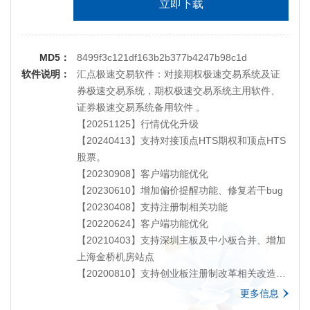
立即下载
MD5：
8499f3c121df163b2b377b4247b98c1d
软件说明：
汇点极速交易软件：对接期权极速交易系统及证
券极速交易系统，期权极速交易系统主用软件、
证券极速交易系统备用软件 。
【20251125】行情优化升级
【20240413】支持对接顶点HTS期权和顶点HTS
股票。
【20230908】客户端功能优化
【20230610】增加偏价提醒功能、修复若干bug
【20230408】支持注册制相关功能
【20220624】客户端功能优化
【20210403】支持深圳主板及中小板合并、增加
上海金桥机房站点
【20200810】支持创业板注册制改革相关改造。
【20191219】新增上海组合保证金及深圳股票期
更多信息
权相关功能