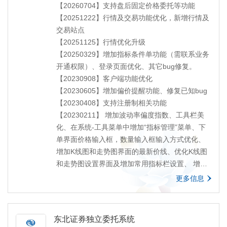
【20260704】支持盘后固定价格委托等功能
【20251222】行情及交易功能优化，新增行情及
交易站点
【20251125】行情优化升级
【20250329】增加指标条件单功能（需联系业务
开通权限）、登录页面优化、其它bug修复。
【20230908】客户端功能优化
【20230605】增加偏价提醒功能、修复已知bug
【20230408】支持注册制相关功能
【20230211】 增加波动率偏度指数、工具栏美
化、在系统-工具菜单中增加“指标管理”菜单、下
单界面价格输入框，数量输入框输入方式优化、
增加K线图和走势图界面的最新价线、优化K线图
和走势图设置界面及增加常用指标栏设置、 增加
批量开平按钮、交易界面优化、通知公告系统优
更多信息
化、工具栏中增加期权统计按钮、修复若干bug
【20220521】客户端功能优化调整
【20220301】客户端优化调整
东北证券独立委托系统
【20210403】支持深圳主板及中小板合并