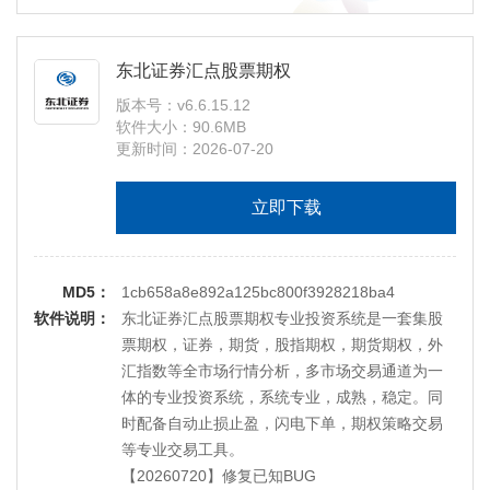
【20210403】支持深圳主板及中小板合并
【20200731】支持创业板注册制相关功能
【20191017】新增东北证券融e通VIP核心交易客
东北证券汇点股票期权
户端深圳极速交易版本。
版本号：v6.6.15.12
软件大小：90.6MB
更新时间：2026-07-20
立即下载
MD5：
1cb658a8e892a125bc800f3928218ba4
软件说明：
东北证券汇点股票期权专业投资系统是一套集股
票期权，证券，期货，股指期权，期货期权，外
汇指数等全市场行情分析，多市场交易通道为一
体的专业投资系统，系统专业，成熟，稳定。同
时配备自动止损止盈，闪电下单，期权策略交易
等专业交易工具。
【20260720】修复已知BUG