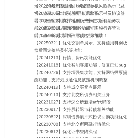
复、上证云站点调整等
示，上海退市整理板、风险警示板风险揭示书及
【20260428】通用回购名称优化
【20190716】支持科创板批量新股申购
协议签署、深圳退市整理板风险揭示书及协议签
【20260206】北交所可转债优化
【20190626】新增科创板交易功能。
署，现金宝及理财产品电子合同、融资融券功
【20250926】支持科创板成长层功能
【20190419】新增深交所报价回购功能
能、债券质押式报价回购功能、多银行存管功
【20250801】更新行情站点列表
【20190114】新增全国股份转让指数相关数据展
能、基金拆分功能等。欢迎大家下载！
【20250530】新增信用债转股功能
示
【20250321】优化交割单展示、支持信用科创板
【20180630】新增消息盒子功能
盘后固定价格委托等功能
【20180620】新增历史成交汇总功能、股转新规
【20241213】行情、资讯功能优化
优化相关功能
【20241018】优化智能客服功能，修复已知bug
【20180326】修复了在线客服登录异常的问题
【20240726】支持增强集功能，支持网络投票提
【20180203】新增可转债申购以及信用缴款资金
醒功能，支持港股通信息披露机制调整
查询功能
【20240419】支持成交买卖点展示
【20180113】股转交易制度改革相关模块升级
【20240113】支持北交所债券相关业务
【20171230】新增期权适当性相关功能
【20231027】支持深交所新增etf代码段
【20171218】新增大宗受限股份减持、限售股份
【20230917】支持股转退市转债相关功能
查询等相关功能
【20230822】深圳债券质押式协议回购功能优化
【20170915】更新了网上营业厅插件及页面链接
【20230708】支持北交所两融行情优化
【20170805】修正信用闪电买入卖出异常问题
【20230612】优化证书登陆流程