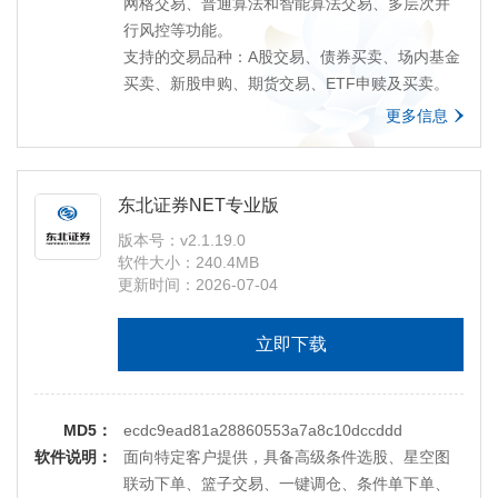
【20160320】新增证券理财转让功能以及银行理
网格交易、普通算法和智能算法交易、多层次并
财产品相关功能。
行风控等功能。
提醒：交易登陆时请输全8位资金帐号
支持的交易品种：A股交易、债券买卖、场内基金
买卖、新股申购、期货交易、ETF申赎及买卖。
更多信息
东北证券NET专业版
版本号：v2.1.19.0
软件大小：240.4MB
更新时间：2026-07-04
立即下载
MD5：
ecdc9ead81a28860553a7a8c10dccddd
软件说明：
面向特定客户提供，具备高级条件选股、星空图
联动下单、篮子交易、一键调仓、条件单下单、