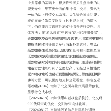
【20200822】支持创业板注册制相关功能
业务需求的基础上，根据投资者关注点推出的功
【20200622】新增股转新股一键批量申购、询价
能更专业、细节更全面的集行情、交易、资讯为
功能；预受要约功能优化。
一体的网上行情交易系统。提供绿色通道功能，
【20200413】新增支持股转交易新规、场内基金
即使在单位端口受限制（只要能上网）的情况
名称扩位、科创板交易功能优化、行情内核优
下，仍然能通过该软件浏览行情并进行委托。具
化。
体方法：在“通讯设置”中选择“使用代理服务器”，
【20191108】固鑫宝功能修复、上证云站点调整
并在代理协议中选择“绿色通道”即可，选择交易用
【20260704】沪深交易机制改造、增加历史归档
等
户行情登陆时提供更多行情服务器选择。在原产
数据查询
【20190716】新增科创板批量新股申购功能
品功能上加强及升级，新增大量可视化数据及资
【20260414】修复已知BUG
【20190626】新增科创板交易功能。
讯功能、提升细节性功能，例如捕捉盘面热点、
【20260209】北交所可转债优化及BUG修复。
【20190419】新增深圳报价回购功能
股票标记、分时九转、涨停分析等；此外，客户
【20250926】支持科创板成长层、预受要约功能
【20190114】新增全国股份转让指数等相关内
端各方面性能得到了全面提高，包括登录性能优
改造。
容。
化、启动性能优化、页面缓存优化、资金刷新异
【20250912】支持预受要约功能，并修复已知B
【20180620】新增历史成交汇总功能、股转新规
步等方面，可以更好地支持全景看盘、特色交易
UG。
优化相关功能
等功能。
【20250704】增加了北交所存量代码显示修复、
【20180326】修复了在线客服登录异常的问题
显示持仓成本线
【20180203】新增可转债申购以及信用缴款资金
【20250418】增加信用科创板盘后委托、北交所
查询功能
920代码查询优化、交割单查询优化等。
【20180113】新增股转交易制度改革相关模块升
【20240817】支持港股通信息披露机制调整。