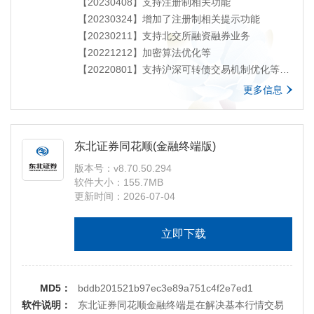
【20170729】新增适当性相关内容
【20230408】支持注册制相关功能
【20170522】新增债券质押式回购占款天数及实
【20230324】增加了注册制相关提示功能
际零利率的展示及提醒等功能
【20230211】支持北交所融资融券业务
【20170227】新增客户账户分析、证券理财历史
【20221212】加密算法优化等
交割查询、现金管家分红流水查询功能
【20220801】支持沪深可转债交易机制优化等
【20161203】新增深港通相关功能
【20220514】支持新深圳债券交易规则，支持匹
更多信息
【20160912】新增大宗交易相关功能
配成交、点击成交、互报成交、竞买等委托类
【20160829】新增建议反馈相关功能
型，支持北交所可转债业务。
【20211203】新增自主行权功能。
东北证券同花顺(金融终端版)
【20211113】支持北京证券交易所股票行情展示
版本号：v8.70.50.294
及委托功能
软件大小：155.7MB
【20210910】股转发行优化
更新时间：2026-07-04
【20210821】支持上海债券质押式协议回购以及
现券交易。
立即下载
【20210715】支持债券非交易界面调整、新三板
便捷性交易功能
【20210403】支持深圳主板及中小板合并
MD5：
【20201222】支持IPv6
bddb201521b97ec3e89a751c4f2e7ed1
软件说明：
【20201030】港股通行情开市阶段优化
东北证券同花顺金融终端是在解决基本行情交易