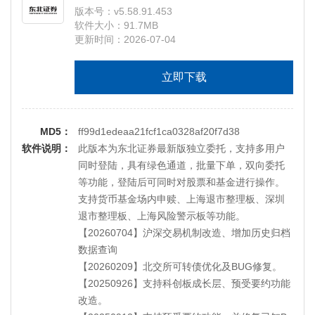
版本号：v5.58.91.453
【20201230】支持IPv6
软件大小：91.7MB
【20200821】支持创业板注册制相关新增功能
更新时间：2026-07-04
【20200603】客户端优化
【20191219】新增上海组合保证金及深圳股票期
立即下载
权相关功能
【20190720】新增科创板相关功能
【20180418】更新升级系统；优化交易效率；期
MD5：
权策略用户可配；增加新股批量申购功能；专门
ff99d1edeaa21fcf1ca0328af20f7d38
软件说明：
的回购界面；可交易国债及可融标的添加标记；
此版本为东北证券最新版独立委托，支持多用户
交易测速增加用户可选择站点；在期权持仓中增
同时登陆，具有绿色通道，批量下单，双向委托
加时间价值；期权交易所策略组合中增加希腊字
等功能，登陆后可同时对股票和基金进行操作。
母值；
支持货币基金场内申赎、上海退市整理板、深圳
【20171230】新增期权适当性相关功能
退市整理板、上海风险警示板等功能。
【20170303】新增杭州阿里云行情主站
【20260704】沪深交易机制改造、增加历史归档
【20161028】调整总资产以及刷新频率
数据查询
【20260209】北交所可转债优化及BUG修复。
【20250926】支持科创板成长层、预受要约功能
改造。