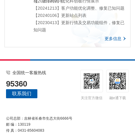
额、涨停时间等。
【20251202】
优化
科创板行情展示
【20241213】客户功能优化调整、修复已知问题
【20240106】更新站点列表
【20230413】更新行情及交易功能组件，修复已
知问题
更多信息
全国统一客服热线
95360
联系我们
关注官方微信
融e通下载
公司总部：吉林省长春市生态大街6666号
邮 编：130119
传 真：0431-85604083