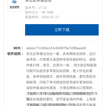
东北证券通达信
【20211113】支持北京证券交易所股票行情展示
版本号：v7.13
及委托功能。
软件大小：98.7MB
【20210910】股转发行优化
更新时间：2026-07-17
【20210821】支持上海债券质押式协议回购以及
现券交易。
立即下载
【20210712】支持债券非交易界面调整、新三板
便捷性交易功能
【20210403】支持深圳主板及中小板合并
MD5：
【20201222】支持IPv6
debdc77c3d5a143c500879e7d38aeeb9
软件说明：
【20201030】港股开市阶段优化等
东北证券通达信合一版，具有网络负担轻，运行
【20200822】支持创业板注册制相关功能
效率高，行情显示速度快等高性能的特点。该软
【20200622】新增股转新股一键批量申购、询价
件集行情，资讯，交易为一体。 强大的定制版面
功能；预售要约功能优化。
功能可以提供多界面自由切换，更人性化的看
【20200413】新增支持股转交易新规、场内基金
盘。多种登陆模式，操作简便快捷，委托系统功
名称扩位、科创板交易功能优化、行情内核优
能较强，闪电下单功能使您投资操作更加轻松，
化。
该软件集成绿色通道，方便在网络出口受限的客
【20191217】新增上海组合保证金及深圳股票期
户使用，支持科创板相关功能、沪港通相关功
【20260717】上海质押式协议回购增加约定号等
权相关功能。
能、全国股转委托、货币基金场内申赎、上海退
字段
【20191108】消息盒子功能修复、固鑫宝功能修
市整理板、深圳退市整理板、上海风险警示板揭
【20260704】支持盘后定价委托