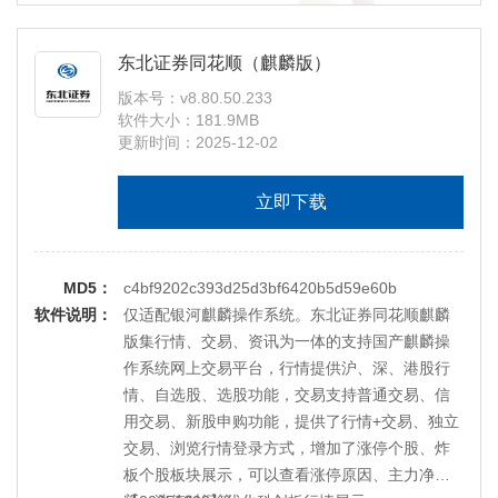
【20190720】新增科创板相关功能。
【20190623】新增科创板新股申购及交易相关功
东北证券同花顺（麒麟版）
能。
版本号：v8.80.50.233
【20170517】新增广州腾讯云、杭州阿里云行情
软件大小：181.9MB
主站，修改上海电信站点IP地址
更新时间：2025-12-02
立即下载
MD5：
c4bf9202c393d25d3bf6420b5d59e60b
软件说明：
仅适配银河麒麟操作系统。东北证券同花顺麒麟
版集行情、交易、资讯为一体的支持国产麒麟操
作系统网上交易平台，行情提供沪、深、港股行
情、自选股、选股功能，交易支持普通交易、信
用交易、新股申购功能，提供了行情+交易、独立
交易、浏览行情登录方式，增加了涨停个股、炸
板个股板块展示，可以查看涨停原因、主力净