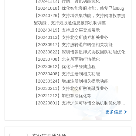
【20241213】行情、资讯功能优化
【20241018】优化智能客服功能，修复已知bug
【20240726】支持增强集功能，支持网络投票提
醒功能，支持港股通信息披露机制调整
【20240419】支持成交买卖点展示
【20240113】支持北交所债券相关业务
【20230917】支持股转退市转债相关功能
【20230822】深圳债券质押式协议回购功能优化
【20230708】北交所两融行情优化
【20230612】优化证书登陆流程
【20230408】支持注册制相关功能
【20230324】增加注册制相关提示功能
【20230211】支持北交所融资融券业务
【20221212】加密算法优化等
【20220801】支持沪深可转债交易机制优化等
【20220514】支持新深圳债券交易规则，支持匹
更多信息
配成交、点击成交、互报成交等委托类型，支持
北交所可转债业务。
【20211203】新增自主行权功能。